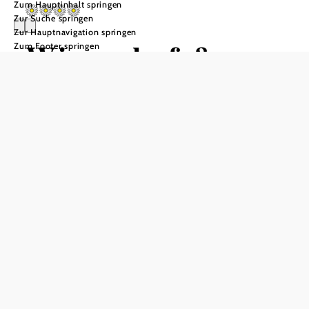
Zum Hauptinhalt springen
Zur Suche springen
Zur Hauptnavigation springen
Winzerhof &
Zum Footer springen
Gästehaus Greil
Anfrage übermitteln
In Merkliste speichern
Ankommen, durchatmen und bleiben – der Winzerhof &
das Gästehaus Greil laden dazu ein, Zeit wieder als etwas
Wertvolles zu begreifen. In Frauendorf an der Schmida,