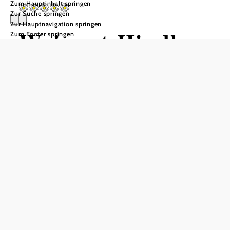
Zum Hauptinhalt springen
Zur Suche springen
Zur Hauptnavigation springen
Weingut Hindler
Zum Footer springen
& Weinviertler
Kellerstöckl
Anfrage übermitteln
In Merkliste speichern