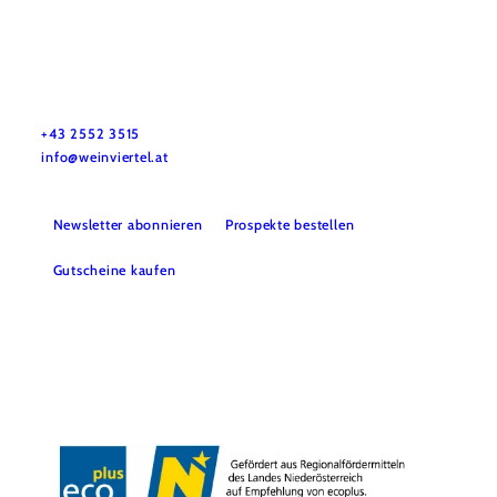
Urlaubsservice
Haben Sie Fragen? Wir helfen Ihnen gerne weiter.
+43 2552 3515
info@weinviertel.at
Newsletter abonnieren
Prospekte bestellen
Gutscheine kaufen
Kontakt
B2B
Presse
Impressum
AGB
Datenschutz
Barrierefreiheitserklärung
Haftungsausschluss
LE/LEADER