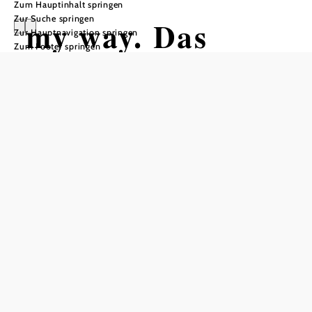
Zum Hauptinhalt springen
Zur Suche springen
my way. Das
Zur Hauptnavigation springen
Zum Footer springen
Leben. Die
Stationen.
Wandertour ausgehend von Kirche,
Hagenbrunn
Distanz: 0,82 km
Dauer: 0:10 h
Aufstieg: 14 Hm
In Merkliste speichern