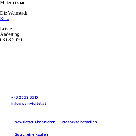
Mitterretzbach
Die Weinstadt
Retz
Letzte
Änderung:
03.08.2026
Urlaubsservice
Haben Sie Fragen? Wir helfen Ihnen gerne weiter.
+43 2552 3515
info@weinviertel.at
Newsletter abonnieren
Prospekte bestellen
Gutscheine kaufen