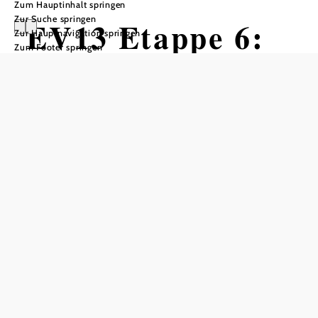
Zum Hauptinhalt springen
Zur Suche springen
EV13 Etappe 6:
Zur Hauptnavigation springen
Zum Footer springen
Znaim - Retz
Radtour ausgehend von Znaim
Schwierigkeit: leicht
Distanz: 19,75 km
Dauer: 1:15 h
Aufstieg: 261 Hm
Abstieg: 225 Hm
In Merkliste speichern