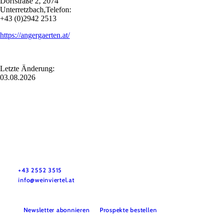
Dorfstraße 2, 2074
Unterretzbach,Telefon:
+43 (0)2942 2513
https://angergaerten.at/
Letzte Änderung:
03.08.2026
Urlaubsservice
Haben Sie Fragen? Wir helfen Ihnen gerne weiter.
+43 2552 3515
info@weinviertel.at
Newsletter abonnieren
Prospekte bestellen