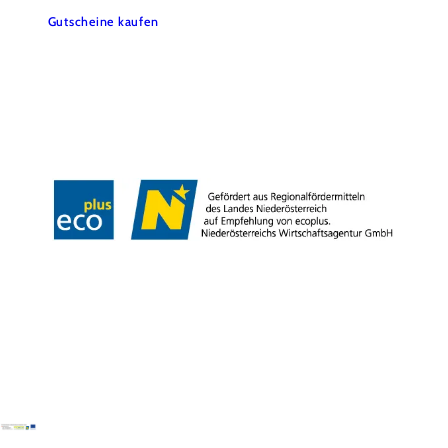
Gutscheine kaufen
Kontakt
B2B
Presse
Impressum
AGB
Datenschutz
Barrierefreiheitserklärung
Haftungsausschluss
LE/LEADER
Copyright © Weinviertel Tourismus GmbH