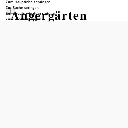
Zum Hauptinhalt springen
Zur Suche springen
Angergärten
Zur Hauptnavigation springen
Zum Footer springen
Unterretzbach
Wandertour ausgehend von
Unterretzbach, Gartenpavillon
Schwierigkeit: leicht
Distanz: 1,70 km
Dauer: 2:30 h
Aufstieg: 1 Hm
Abstieg: 1 Hm
In Merkliste speichern