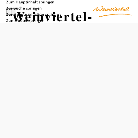
Zum Hauptinhalt springen
Zur Suche springen
Weinviertel-
Zur Hauptnavigation springen
Zum Footer springen
Rastplatz Bad
Pirawarth/Kolln
brunn
In Merkliste speichern
Durch Bad Pirawarth verlaufen die Weinradrouten
„Zweigelt“ sowie „Traminer“. Der Rastplatz liegt an der
Hochstraße sorgt mit seiner komfortablen Ausstattung für
eine angenehme Pause unterwegs. Eine schattenspendende
Pergola sorgt an warmen Tagen für Erholung, während