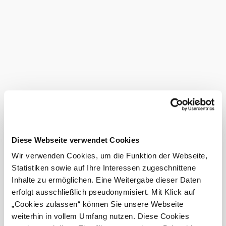
Fahrradabstellmöglichkeiten ein sicheres Abstellen der
Räder gewährleisten. Ein Fahrrad-
Reparaturstand ermögicht es, kleine Reparaturen an seinem
Fahrrad vorzunehmen und eine Infotafel informiert über
die Umgebung und gibt Auskunft über interessante
Hintergründe. Die attraktive Lage mit schöner Aussicht
©
Leader Region Weinviertel Ost
lädt dazu ein, die Landschaft zu genießen und neue Kraft
für die Weiterfahrt zu sammeln.
Das aktuelle Wetter in Kollnbrunn
Heute, 08.08.2026
18° bis 29°
bewölkt
Diese Webseite verwendet Cookies
Windgeschwindigkeit
3,0 km/h
Wir verwenden Cookies, um die Funktion der Webseite,
Statistiken sowie auf Ihre Interessen zugeschnittene
Morgen, 09.08.2026
16° bis 31°
Inhalte zu ermöglichen. Eine Weitergabe dieser Daten
erfolgt ausschließlich pseudonymisiert. Mit Klick auf
teilweise bewölkt
Windgeschwindigkeit
2,1 km/h
„Cookies zulassen“ können Sie unsere Webseite
weiterhin in vollem Umfang nutzen. Diese Cookies