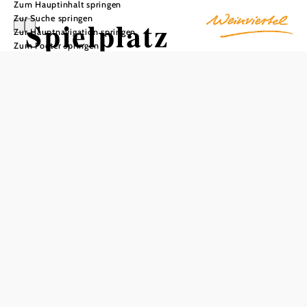
Zum Hauptinhalt springen
Zur Suche springen
Spielplatz
Zur Hauptnavigation springen
Zum Footer springen
Wullersdorf
In Merkliste speichern
Der 2018 fertiggestellte Generationenspielplatz befindet
sich im Ortszentrum von Wullersdorf und ist gut zu Fuß
erreichbar. Die Kinder der Volksschule Wullersdorf waren
in die Planung involviert. Aus Ihren Ideen und Wünschen
wurde ein schöner Freiraum mit einer Wiese, freien
Flächen und der „Vulkan-Hügel“ mit roter „Lava-Rutsche“
gestaltet und bietet nun Platz zum Austoben und Laufen.
Ein aufgemaltes Riesen-Spielfeld, geschützt durch eine
Pergola, lädt zum Spielen ein. Beim großzügigen Sand-
und Wasserspielbereich gibt es Zeit zum Gatschen und