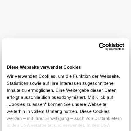
Bauen. Das Stelzenhaus in Form einer Burg,
der Seiledschungel und die Seilbahn sind zum Klettern und
Schwingen da.
Das aktuelle Wetter in Wullersdorf
Heute, 08.08.2026
26° bis 28°
hauptsächlich klar
Windgeschwindigkeit
3,0 km/h
Diese Webseite verwendet Cookies
Morgen, 09.08.2026
16° bis 31°
Wir verwenden Cookies, um die Funktion der Webseite,
Statistiken sowie auf Ihre Interessen zugeschnittene
bewölkt
Windgeschwindigkeit
2,3 km/h
Inhalte zu ermöglichen. Eine Weitergabe dieser Daten
erfolgt ausschließlich pseudonymisiert. Mit Klick auf
„Cookies zulassen“ können Sie unsere Webseite
Umgebung erkunden
weiterhin in vollem Umfang nutzen. Diese Cookies
werden – mit Ihrer Einwilligung – auch von Drittanbietern
Ausflugsziele, Hotels, Touren und mehr
in den USA verarbeitet und verwendet. In den USA
Suchradius
10 km
20 km