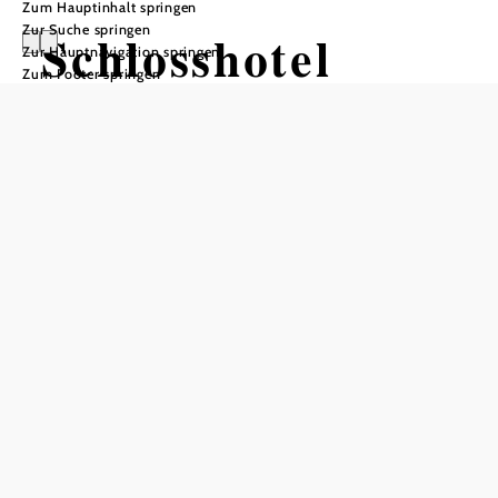
Zum Hauptinhalt springen
Zur Suche springen
Schlosshotel
Zur Hauptnavigation springen
Zum Footer springen
Mailberg
Öffnungszeiten
vom 01.01. bis zum 31.12.
Montag
07:00 - 18:00 Uhr
Dienstag
07:00 - 18:00 Uhr
Mittwoch
07:00 - 18:00 Uhr
Donnerstag
07:00 - 18:00 Uhr
Freitag
07:00 - 18:00 Uhr
Samstag
07:00 - 18:00 Uhr
Sonntag
07:00 - 18:00 Uhr