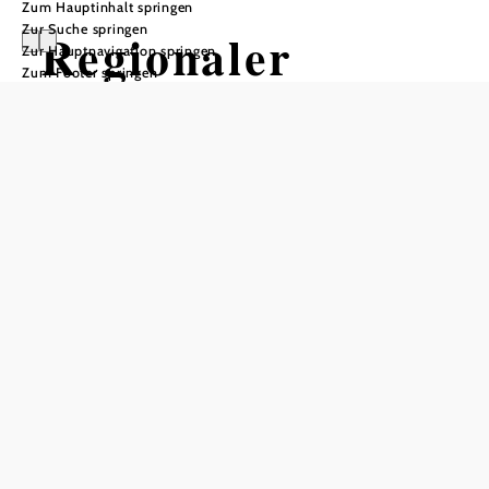
Zum Hauptinhalt springen
Zur Suche springen
Regionaler
Zur Hauptnavigation springen
Zum Footer springen
Selbstbedienungs
automat –
Familie Raith
Öffnungszeiten
vom 01.01. bis zum 31.12.
Montag
00:00 - 00:00 Uhr
Dienstag
00:00 - 00:00 Uhr
Mittwoch
00:00 - 00:00 Uhr
Donnerstag
00:00 - 00:00 Uhr