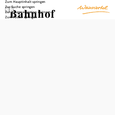
Zum Hauptinhalt springen
Zur Suche springen
Bahnhof
Zur Hauptnavigation springen
Zum Footer springen
Eggenburg
In Merkliste speichern
Rustikal, sauber und beeindruckend groß – so lässt sich
das Aufnahmegebäude am Bahnhof Eggenburg mit dem
mechanischen Stellwerk im niederösterreichischen
Weinviertel beschreiben. Mittels Unterführung sind die
Bahnsteige sicher zu erreichen. Die sanitären Anlagen, der
Warteraum im Inneren des Bahnhofgebäudes und die
installierten Ticketautomaten bieten Bahnreisenden ein
hohes Maß an Reisekomfort. Am besten plant man etwas
mehr Zeit ein, sich an der Haltestelle in Eggenburg
aufzuhalten.