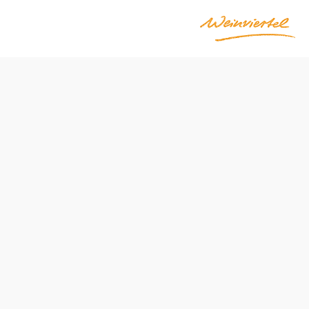
Öffnungszeiten
Montag
geschlossen
Dienstag
07:30 - 12:00 Uhr
12:45 - 16:30 Uhr
Mittwoch
07:30 - 12:00 Uhr
Donnerstag
07:30 - 12:00 Uhr
Freitag
07:30 - 12:00 Uhr
Samstag
07:30 - 12:00 Uhr