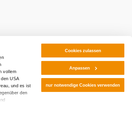
Cookies zulassen
en
h
Anpassen
n vollem
n den USA
nur notwendige Cookies verwenden
eau, und es ist
gegenüber den
und
den Schutz
dass keine
ieter, Endgerät