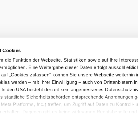
t Cookies
 die Funktion der Webseite, Statistiken sowie auf Ihre Interess
ermöglichen. Eine Weitergabe dieser Daten erfolgt ausschließlic
k auf „Cookies zulassen“ können Sie unsere Webseite weiterhin i
ies werden – mit Ihrer Einwilligung – auch von Drittanbietern i
. In den USA besteht derzeit kein angemessenes Datenschutzniv
ss staatliche Sicherheitsbehörden entsprechende Anordnungen 
Meta Platforms, Inc.) treffen, um Zugriff auf Daten zu Kontroll- 
rhalten. Dagegen gibt es keine wirksamen Rechtsbehelfe und
n. Zudem werden von den USA keine geeigneten Garantien für 
ewährt. Wir geben nur Ihre IP-Adresse (in gekürzter Form, so
ch ist) sowie technische Informationen wie Browser, Internetanb