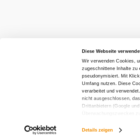
Diese Webseite verwende
Wir verwenden Cookies, um
zugeschnittene Inhalte zu 
pseudonymisiert. Mit Klic
Umfang nutzen. Diese Cook
verarbeitet und verwendet
nicht ausgeschlossen, da
Drittanbietern (Google und 
Überwachungszwecken zu e
Rechtsschutzmöglichkeite
personenbezogener Daten g
Details zeigen
eindeutige Zuordnung mögli