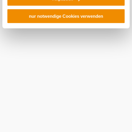
Rechtsschutzmöglichkeiten. Zudem werden von den
USA keine geeigneten Garantien für den Schutz
personenbezogener Daten gewährt. Wir geben nur Ihre
nur notwendige Cookies verwenden
IP-Adresse (in gekürzter Form, sodass keine eindeutige
Zuordnung möglich ist) sowie technische Informationen
wie Browser, Internetanbieter, Endgerät und
Bildschirmauflösung an Google bzw. ein. Meta weiter.
Weitere Details zu Cookies und einer möglichen späteren
Deaktivierung finden Sie in unserer
Datenschutzerklärung
.