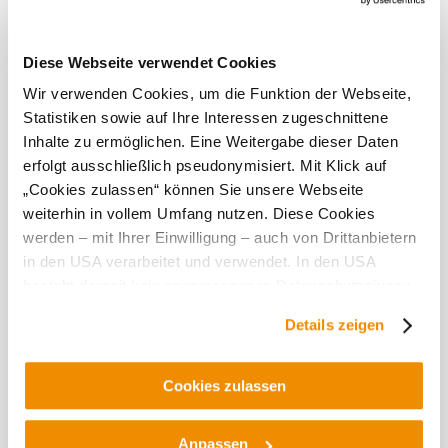
teilweise bewölkt
Windgeschwindigkeit
3,2 km/h
Diese Webseite verwendet Cookies
Entdecken Sie mehr
Wir verwenden Cookies, um die Funktion der Webseite,
Statistiken sowie auf Ihre Interessen zugeschnittene
Inhalte zu ermöglichen. Eine Weitergabe dieser Daten
erfolgt ausschließlich pseudonymisiert. Mit Klick auf
Gastronomie
Unterkünfte
Freizeit
Touren
Produzenten
Infr
„Cookies zulassen“ können Sie unsere Webseite
weiterhin in vollem Umfang nutzen. Diese Cookies
werden – mit Ihrer Einwilligung – auch von Drittanbietern
in den USA verarbeitet und verwendet. In den USA
besteht derzeit kein angemessenes Datenschutzniveau,
und es ist nicht ausgeschlossen, dass staatliche
Details zeigen
Sicherheitsbehörden entsprechende Anordnungen
gegenüber den Drittanbietern (Google und Meta
Platforms, Inc.) treffen, um Zugriff auf Daten zu Kontroll-
Cookies zulassen
und Überwachungszwecken zu erhalten. Dagegen gibt es
keine wirksamen Rechtsbehelfe und
Anpassen