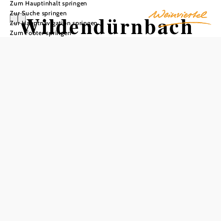
Zum Hauptinhalt springen
Zur Suche springen
Wildendürnbach
Zur Hauptnavigation springen
Zum Footer springen
In Merkliste speichern
Der Hauptort der Großgemeinde Wildendürnbach ist
Wildendürnbach mit ca. 900 Einwohnern. Hier ist die
wesentliche soziale Infrastruktur mit Gemeindeamt,
Volkschule und Kindergarten sowie zwei Ärzten gegeben.
Ebenso ist hier eine Grundausstattung mit Geschäften für
den täglichen Bedarf sowie zwei Gasthäuser vorhanden.
Der Ort Wildendürnbach liegt in einem überwiegend
ebenen Bereich der Gemeinde. Die Ortsstruktur entspricht
in der Grundstruktur einem Angerdorf mit bis zu 50
Metern Breite zwischen den Häuserfronten. Der in der