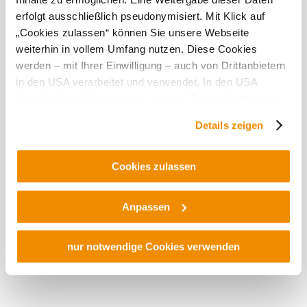
erfolgt ausschließlich pseudonymisiert. Mit Klick auf
„Cookies zulassen“ können Sie unsere Webseite
weiterhin in vollem Umfang nutzen. Diese Cookies
werden – mit Ihrer Einwilligung – auch von Drittanbietern
in den USA verarbeitet und verwendet. In den USA
besteht derzeit kein angemessenes Datenschutzniveau,
und es ist nicht ausgeschlossen, dass staatliche
Details zeigen
Sicherheitsbehörden entsprechende Anordnungen
gegenüber den Drittanbietern (Google und Meta
Platforms, Inc.) treffen, um Zugriff auf Daten zu Kontroll-
Cookies zulassen
und Überwachungszwecken zu erhalten. Dagegen gibt es
keine wirksamen Rechtsbehelfe und
Anpassen
Rechtsschutzmöglichkeiten. Zudem werden von den
USA keine geeigneten Garantien für den Schutz
personenbezogener Daten gewährt. Wir geben nur Ihre
nur notwendige Cookies verwenden
IP-Adresse (in gekürzter Form, sodass keine eindeutige
Zuordnung möglich ist) sowie technische Informationen
wie Browser, Internetanbieter, Endgerät und