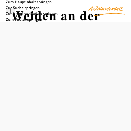
Zum Hauptinhalt springen
Zur Suche springen
Weiden an der
Zur Hauptnavigation springen
Zum Footer springen
March
In Merkliste speichern
Die Weinviertler Gemeinde Weiden an der March im
Bezirk Gänserndorf liegt im östlichen Marchfeld – an der
Grenze zur Slowakei. Sie besteht aus den drei
Katastralgemeinden Baumgarten an der March,
Oberweiden und Zwerndorf. Funde aus dem
Altpaläolithikum sowie zwei Hallstatt-Grabhügel zeugen
von den früheren Besiedlungen in uralter Zeit.
Bekannt ist Weiden an der March vor allem für seine
weitläufigen Naturschutzgebiete. Dazu gibt es schöne