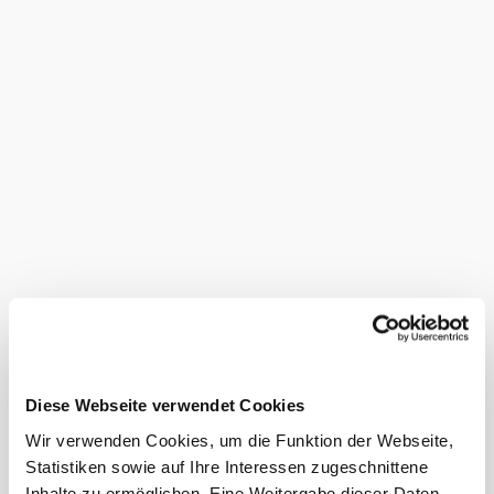
Entdecken Sie mehr
Gastronomie
Unterkünfte
Freizeit
Touren
Produzenten
Infr
Diese Webseite verwendet Cookies
Wir verwenden Cookies, um die Funktion der Webseite,
Statistiken sowie auf Ihre Interessen zugeschnittene
Inhalte zu ermöglichen. Eine Weitergabe dieser Daten