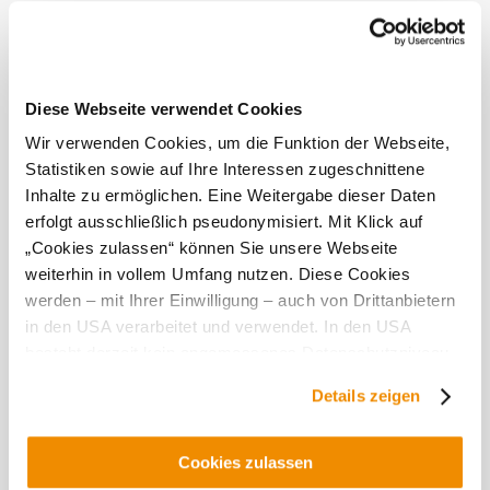
Diese Webseite verwendet Cookies
Wir verwenden Cookies, um die Funktion der Webseite,
Statistiken sowie auf Ihre Interessen zugeschnittene
Inhalte zu ermöglichen. Eine Weitergabe dieser Daten
erfolgt ausschließlich pseudonymisiert. Mit Klick auf
„Cookies zulassen“ können Sie unsere Webseite
weiterhin in vollem Umfang nutzen. Diese Cookies
werden – mit Ihrer Einwilligung – auch von Drittanbietern
in den USA verarbeitet und verwendet. In den USA
besteht derzeit kein angemessenes Datenschutzniveau,
und es ist nicht ausgeschlossen, dass staatliche
Details zeigen
Sicherheitsbehörden entsprechende Anordnungen
gegenüber den Drittanbietern (Google und Meta
Platforms, Inc.) treffen, um Zugriff auf Daten zu Kontroll-
Cookies zulassen
und Überwachungszwecken zu erhalten. Dagegen gibt es