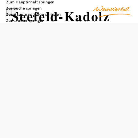
Zum Hauptinhalt springen
Zur Suche springen
Seefeld-Kadolz
Zur Hauptnavigation springen
Zum Footer springen
In Merkliste speichern
Seefeld-Kadolz im Bezirk Hollabrunn ist eine der ältesten
Marktgemeinden des Pulkautales im westlichen
Weinviertel Niederösterreichs. Nur eine Autostunde von
Wien entfernt, bietet der malerische Ort durch sein mildes
Klima und die reizvolle Weinbau-Landschaft ideale
Voraussetzungen für Ausflüge mit Kindern, Ferien zu
zweit oder Familien-Urlaub – weit weg vom Lärm der
Großstadt.
Seefeld-Kadolz: Freizeit, Sport &