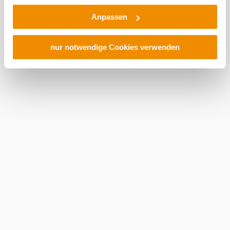
keine wirksamen Rechtsbehelfe und
Anpassen
Rechtsschutzmöglichkeiten. Zudem werden von den
USA keine geeigneten Garantien für den Schutz
personenbezogener Daten gewährt. Wir geben nur Ihre
nur notwendige Cookies verwenden
IP-Adresse (in gekürzter Form, sodass keine eindeutige
Zuordnung möglich ist) sowie technische Informationen
wie Browser, Internetanbieter, Endgerät und
Bildschirmauflösung an Google bzw. ein. Meta weiter.
Weitere Details zu Cookies und einer möglichen späteren
Deaktivierung finden Sie in unserer
Datenschutzerklärung
.
©
Seymann
Euregio Vinothek Seefeld-Kadolz
Kellergasse Groß Kadolz, 2062 Großkadolz
mehr erfahren