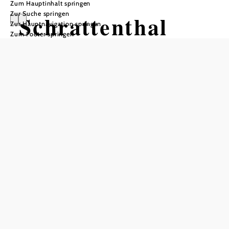
Zum Hauptinhalt springen
Zur Suche springen
Schrattenthal
Zur Hauptnavigation springen
Zum Footer springen
In Merkliste speichern
Die Stadtgemeinde Schrattenthal liegt im Retzer Land an
den Ausläufern des Manhartsberges und besteht aus den
drei Katastralgemeinden Obermarkersdorf, Waitzendorf
und Schrattenthal - der kleinsten Weinstadt Österreichs.
Zahlreiche namhafte Winzerfamilien sind in der
Stadtgemeinde Schrattenthal beheimatet. Die Weingärten
erstrecken sich bis hinauf zu den Wäldern am
Manhartsberg, Weinbau wird hier bereits seit dem 12.
Jahrhundert betrieben. Wenn Sie Interesse am Wein haben,
sind Sie hier genau richtig, nicht umsonst findet hier jedes