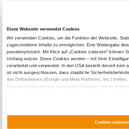
Diese Webseite verwendet Cookies
Wir verwenden Cookies, um die Funktion der Webseite, Statis
zugeschnittene Inhalte zu ermöglichen. Eine Weitergabe dies
pseudonymisiert. Mit Klick auf „Cookies zulassen“ können Si
Umfang nutzen. Diese Cookies werden – mit Ihrer Einwilligun
verarbeitet und verwendet. In den USA besteht derzeit kei
ist nicht ausgeschlossen, dass staatliche Sicherheitsbehö
den Drittanbietern (Google und Meta Platforms, Inc.) treffen,
Astrid 
Überwachungszwecken zu erhalten. Dagegen gibt es keine 
Franz
Rechtsschutzmöglichkeiten. Zudem werden von den USA kein
Oberma
personenbezogener Daten gewährt. Wir geben nur Ihre IP-Ad
mehr e
eindeutige Zuordnung möglich ist) sowie technische Informati
Endgerät und Bildschirmauflösung an Google bzw. ein. Meta w
möglichen späteren Deaktivierung finden Sie in unserer
Dat
Cookies zulasse