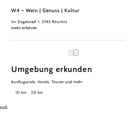
©
Weinviertel Tourismus / Michael Reidinger
W4 – Wein | Genuss | Kultur
Im Ziegelstadl 1, 3743 Röschitz
mehr erfahren
Umgebung erkunden
Ausflugsziele, Hotels, Touren und mehr
Suchradius
10 km
20 km
null