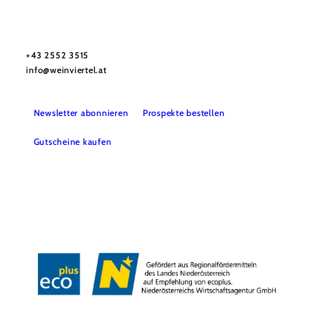
Urlaubsservice
Haben Sie Fragen? Wir helfen Ihnen gerne weiter.
+43 2552 3515
info@weinviertel.at
Newsletter abonnieren
Prospekte bestellen
Gutscheine kaufen
Kontakt
B2B
Presse
Impressum
AGB
Datenschutz
Barrierefreiheitserklärung
Haftungsausschluss
LE/LEADER