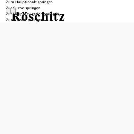
Zum Hauptinhalt springen
Zur Suche springen
Röschitz
Zur Hauptnavigation springen
Zum Footer springen
Öffnungszeiten
Tourist-Info: Montag bis Freitag von 8-12 Uhr
In Merkliste speichern
An den Ausläufern des Manhartsberges breitet sich auf
uraltem Siedlungsboden die Marktgemeinde Röschitz aus,
die sich nahezu zur Gänze hervorragenden Weinen
verschrieben hat.