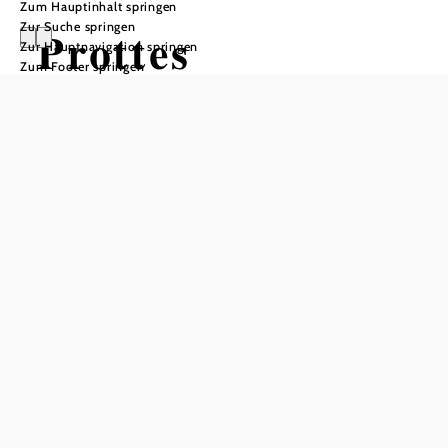
Zum Hauptinhalt springen
Zur Suche springen
Prottes
Zur Hauptnavigation springen
Zum Footer springen
Öffnungszeiten
Montag
08:00 - 12:00 Uhr
Dienstag
08:00 - 12:00 Uhr
16:00 - 18:00 Uhr
Mittwoch
08:00 - 12:00 Uhr
Donnerstag
08:00 - 12:00 Uhr
Freitag
08:00 - 12:00 Uhr
Samstag
geschlossen
Sonntag
geschlossen