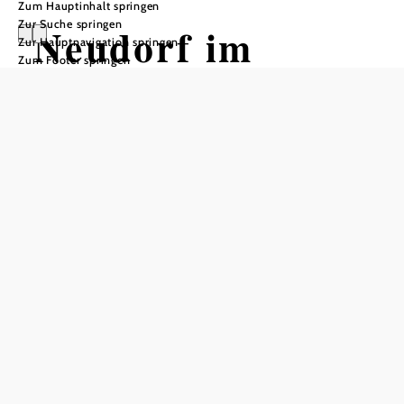
Zum Hauptinhalt springen
Zur Suche springen
Neudorf im
Zur Hauptnavigation springen
Zum Footer springen
Weinviertel
Öffnungszeiten
Montag bis Freitag von 8.00 bis 12.00 Uhr und 13.00 bis
16.00 Uhr
In Merkliste speichern
Die Marktgemeinde Neudorf im Weinviertel im Bezirk
Mistelbach liegt mitten im malerischen Weinviertel. Schöne