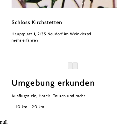
©
Schloss Kirchstetten
Schloss Kirchstetten
Hauptplatz 1, 2135 Neudorf im Weinviertel
mehr erfahren
Umgebung erkunden
Ausflugsziele, Hotels, Touren und mehr
Suchradius
10 km
20 km
null