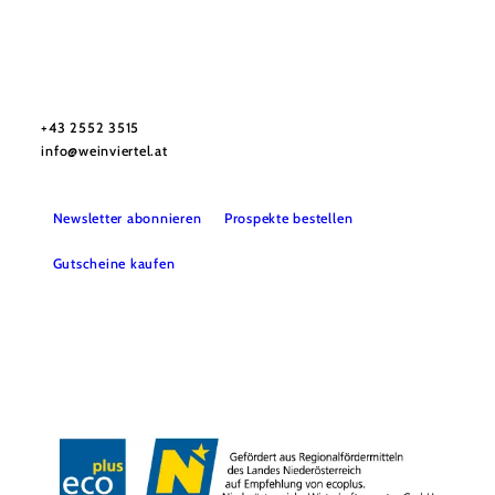
Urlaubsservice
Haben Sie Fragen? Wir helfen Ihnen gerne weiter.
+43 2552 3515
info@weinviertel.at
Newsletter abonnieren
Prospekte bestellen
Gutscheine kaufen
Kontakt
B2B
Presse
Impressum
AGB
Datenschutz
Barrierefreiheitserklärung
Haftungsausschluss
LE/LEADER