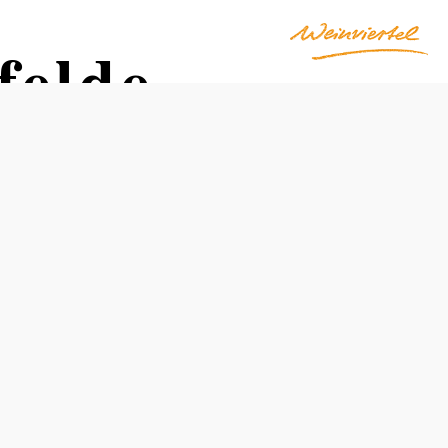
felde
Öffnungszeiten
Montag
07:30 - 18:00 Uhr
Dienstag
geschlossen
Mittwoch
07:30 - 13:00 Uhr
Donnerstag
geschlossen
Freitag
07:30 - 12:30 Uhr
Samstag
geschlossen