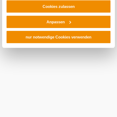
Platforms, Inc.) treffen, um Zugriff auf Daten zu Kontroll-
Cookies zulassen
und Überwachungszwecken zu erhalten. Dagegen gibt es
keine wirksamen Rechtsbehelfe und
Anpassen
Rechtsschutzmöglichkeiten. Zudem werden von den
USA keine geeigneten Garantien für den Schutz
personenbezogener Daten gewährt. Wir geben nur Ihre
nur notwendige Cookies verwenden
IP-Adresse (in gekürzter Form, sodass keine eindeutige
Zuordnung möglich ist) sowie technische Informationen
wie Browser, Internetanbieter, Endgerät und
Bildschirmauflösung an Google bzw. ein. Meta weiter.
Weitere Details zu Cookies und einer möglichen späteren
Deaktivierung finden Sie in unserer
Datenschutzerklärung
.