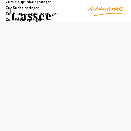
Zum Hauptinhalt springen
Zur Suche springen
Lassee
Zur Hauptnavigation springen
Zum Footer springen
In Merkliste speichern
Die Pfarre Lassee wurde erstmals 1115 urkundlich erwähnt
und seinerzeit auch Lauchsee (der See, an dem Lauch
wächst) genannt. Schönfeld erscheint erstmals im Jahr
1262 unter der Benennung Seeveld. Aus ältesten
Urkunden lässt sich auch ableiten, dass die Landesfürsten
von Österreich bedeutende Besitzungen in und um Lassee
hatten. So genoss der letzte Babenberger, Herzog Friedrich
II., der Streitbare, im Jahre 1241 auch Zehenten zu
Lauchsee. 1724 wurde Lassee von Karl dem VI. dem
Herzog Eugen von Savoyen übergeben und zur Kanzlei
nach Obersiebenbrunn angewiesen. Seit 1822 erhielt der