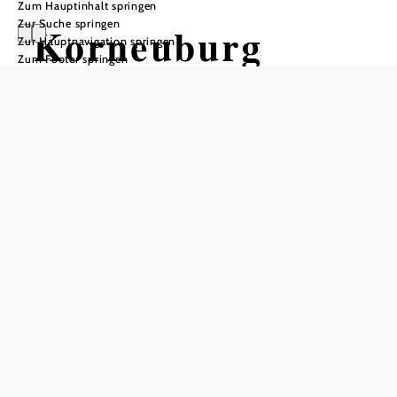
Zum Hauptinhalt springen
Zur Suche springen
Korneuburg
Zur Hauptnavigation springen
Zum Footer springen
Öffnungszeiten
Aktuelle Öffnungszeiten bitte der Website entnehmen!
In Merkliste speichern
Die Stadtgemeinde Korneuburg liegt 20 Kilometer
nördlich von Wien. Umgeben wird sie von der unberührten
Natur der Donauauen.
Vielfältige Freizeitmöglichkeiten laden Jung und Alt zu