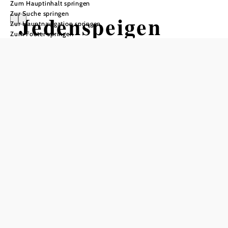
Zum Hauptinhalt springen
Zur Suche springen
Jedenspeigen
Zur Hauptnavigation springen
Zum Footer springen
Öffnungszeiten
Montag bis Freitag 8 - 12 Uhr
In Merkliste speichern
Die Ortschaften Jedenspeigen und Sierndorf/March
berühren nicht nur die wertvollsten Stücke der Marchauen,
sondern bieten mit ihren schönen Dörfern an den sonnigen
Hängen des Weinviertels ein besonders attraktives Mosaik
aus Natur, Kultur und Lebenslust. Durch die idyllischen