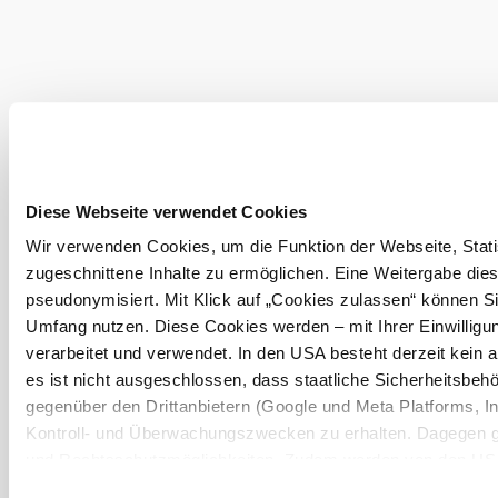
Diese Webseite verwendet Cookies
Hannel
leicht
Wir verwenden Cookies, um die Funktion der Webseite, Statis
zugeschnittene Inhalte zu ermöglichen. Eine Weitergabe dies
Damp
pseudonymisiert. Mit Klick auf „Cookies zulassen“ können Si
Umfang nutzen. Diese Cookies werden – mit Ihrer Einwilligun
Radtou
verarbeitet und verwendet. In den USA besteht derzeit kei
mehr e
es ist nicht ausgeschlossen, dass staatliche Sicherheitsb
gegenüber den Drittanbietern (Google und Meta Platforms, Inc
Kontroll- und Überwachungszwecken zu erhalten. Dagegen g
und Rechtsschutzmöglichkeiten. Zudem werden von den USA 
Schutz personenbezogener Daten gewährt. Wir geben nur Ihr