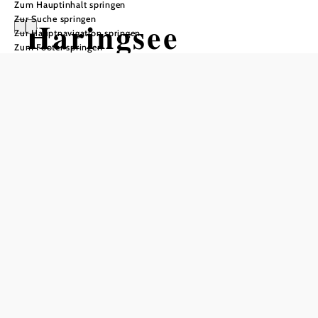
Zum Hauptinhalt springen
Zur Suche springen
Haringsee
Zur Hauptnavigation springen
Zum Footer springen
In Merkliste speichern
Mit seinen zwei Katastralgemeinden Fuchsenbigl und
Straudorf befindet sich Haringsee 20 km von Wien entfernt
- inmitten der fruchtbaren Äcker des Marchfeldes.
Die Pfarrkirche in Haringsee ist eine Wehrkirche und ist
dem Hl. Laurentius geweiht. An das Ende der Pest erinnert
ein rotes "Pest-Kreuz", das außerhalb der Ortschaft
Haringsee angebracht ist. Durch die Nähe zur Slowakei,
steht auch einem Ausflug zu unseren Nachbarn nichts im
©
Wege.
Gemeide Haringsee
Beim Wandern und Spazieren kommt der Naturliebhaber