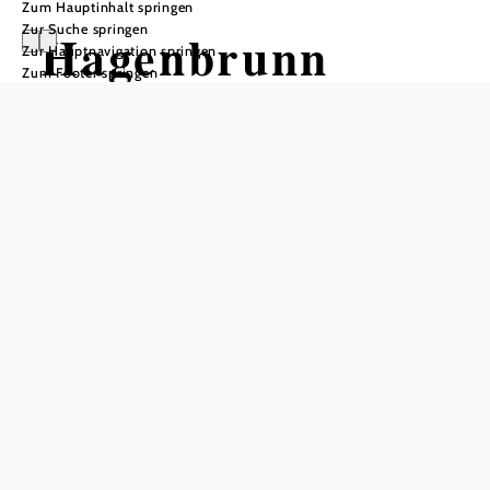
Zum Hauptinhalt springen
Zur Suche springen
Hagenbrunn
Zur Hauptnavigation springen
Zum Footer springen
Öffnungszeiten
Di, Do, Fr 8-12Uhr
In Merkliste speichern
Ganz nahe der Großstadt Wien liegt die Marktgemeinde
Hagenbrunn. Sie umfasst die Orte Hagenbrunn, Flandorf
und die Siedlungen Veiglberg, Brennleiten, Wolfsbergen,
Neues Wirtshaus sowie das Industriegebiet.