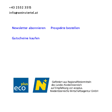
Haben Sie Fragen? Wir helfen Ihnen gerne weiter.
+43 2552 3515
info@weinviertel.at
Newsletter abonnieren
Prospekte bestellen
Gutscheine kaufen
Kontakt
B2B
Presse
Impressum
AGB
Datenschutz
Barrierefreiheitserklärung
Haftungsausschluss
LE/LEADER
Copyright © Weinviertel Tourismus GmbH