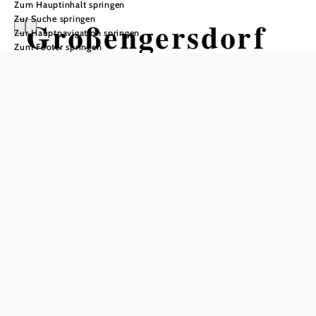
Zum Hauptinhalt springen
Zur Suche springen
Großengersdorf
Zur Hauptnavigation springen
Zum Footer springen
Öffnungszeiten
Montag
08:00 - 12:00 Uhr
Dienstag
geschlossen
Mittwoch
08:00 - 12:00 Uhr
Donnerstag
geschlossen
Freitag
08:00 - 12:00 Uhr
Samstag
geschlossen
Sonntag
geschlossen
In Merkliste speichern