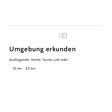
Umgebung erkunden
Ausflugsziele, Hotels, Touren und mehr
Suchradius
10 km
20 km
Urlaubsservice