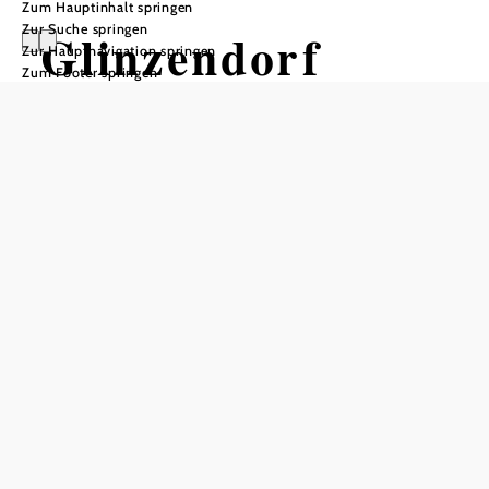
Zum Hauptinhalt springen
Zur Suche springen
Glinzendorf
Zur Hauptnavigation springen
Zum Footer springen
Öffnungszeiten
Montag
09:00 - 12:00 Uhr
Dienstag
geschlossen
Mittwoch
15:30 - 18:30 Uhr
Donnerstag
geschlossen
Freitag
09:00 - 12:00 Uhr
Samstag
geschlossen
Sonntag
geschlossen
In Merkliste speichern