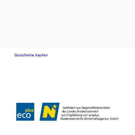
Urlaubsservice
Haben Sie Fragen? Wir helfen Ihnen gerne weiter.
+43 2552 3515
info@weinviertel.at
Newsletter abonnieren
Prospekte bestellen
Gutscheine kaufen
Kontakt
B2B
Presse
Impressum
AGB
Datenschutz
Barrierefreiheitserklärung
Haftungsausschluss
LE/LEADER