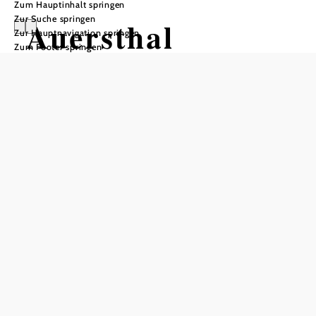
Zum Hauptinhalt springen
Zur Suche springen
Auersthal
Zur Hauptnavigation springen
Zum Footer springen
Öffnungszeiten
Montag
08:00 - 11:30 Uhr
Dienstag
08:00 - 11:30 Uhr
13:30 - 16:30 Uhr
Mittwoch
08:00 - 11:30 Uhr
13:30 - 18:00 Uhr
Donnerstag
geschlossen
Freitag
08:00 - 12:00 Uhr
Samstag
geschlossen
Sonntag
geschlossen