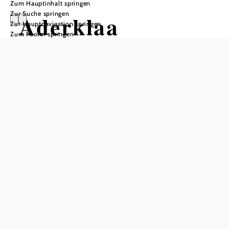
Zum Hauptinhalt springen
Zur Suche springen
Aderklaa
Zur Hauptnavigation springen
Zum Footer springen
Öffnungszeiten
Montag
08:00 - 12:00 Uhr
Dienstag
08:00 - 12:00 Uhr
Mittwoch
08:00 - 12:00 Uhr
Donnerstag
08:00 - 12:00 Uhr
Freitag
08:00 - 12:00 Uhr
Samstag
geschlossen
Sonntag
geschlossen
In Merkliste speichern