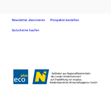
info@weinviertel.at
Newsletter abonnieren
Prospekte bestellen
Gutscheine kaufen
Kontakt
B2B
Presse
Impressum
AGB
Datenschutz
Barrierefreiheitserklärung
Haftungsausschluss
LE/LEADER
Copyright © Weinviertel Tourismus GmbH