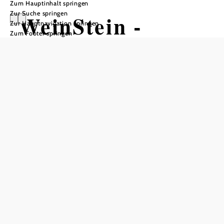
Zum Hauptinhalt springen
Zur Suche springen
WeinStein -
Zur Hauptnavigation springen
Zum Footer springen
Wein.Laden.Bar
Öffnungszeiten
vom 01.01. bis zum 31.12.
Donnerstag
17:00 - 00:00 Uhr
Freitag
17:00 - 00:00 Uhr
Samstag
17:00 - 00:00 Uhr
Tisch telefonisch reservieren
Do-Sa und vor Feiertagen 17-24 h