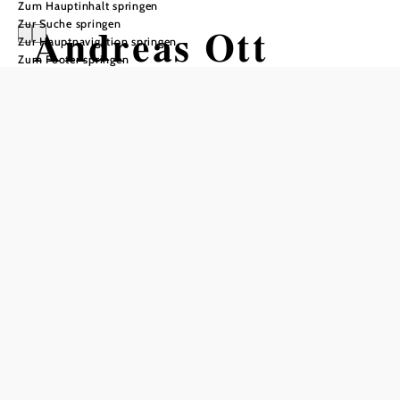
Zum Hauptinhalt springen
Zur Suche springen
Andreas Ott
Zur Hauptnavigation springen
Zum Footer springen
Öffnungszeiten
vom 22.07.2026 bis zum 16.08.2026
vom 30.09.2026 bis zum 22.10.2026
vom 02.12.2026 bis zum 21.12.2026
Tisch telefonisch reservieren
Täglich ab 11 Uhr geöffnet, Ruhetag: Dienstag
In Merkliste speichern