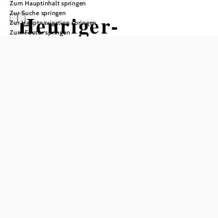
Zum Hauptinhalt springen
Zur Suche springen
Heuriger-
Zur Hauptnavigation springen
Zum Footer springen
Weingut-
Destillerie Klaus
Öffnungszeiten
vom 17.07.2026 bis zum 11.08.2026
vom 04.09.2026 bis zum 15.09.2026
vom 23.10.2026 bis zum 10.11.2026
vom 11.12.2026 bis zum 22.12.2026
Tisch telefonisch reservieren
Zu den Heurigenzeiten Freitag bis Dienstag und Feiertag