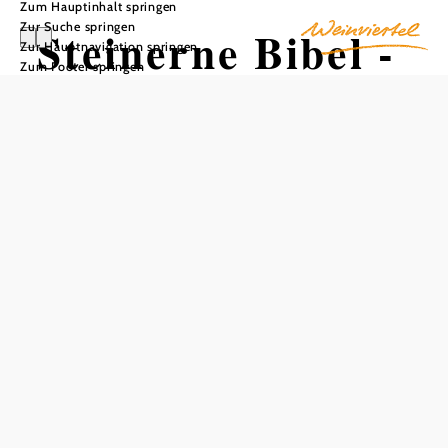
Zum Hauptinhalt springen
Zur Suche springen
Steinerne Bibel -
Zur Hauptnavigation springen
Zum Footer springen
Romanische
Kirche
In Merkliste speichern
Die Katastralgemeinde Schöngrabern birgt ein in Europa
einmaliges sakrales Kunstdenkmal. Hier entstand etwa im
Jahre 1230 eine romanische Kirche, die durch ihre reichen
Figurenschmuck weltberühmt wurde.
Im Dunkel der Geschichte