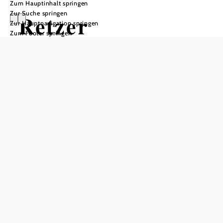
Zum Hauptinhalt springen
Zur Suche springen
Retzer
Zur Hauptnavigation springen
Zum Footer springen
Erlebniskeller
Öffnungszeiten
vom 01.01. bis zum 31.12.
Führungszeiten:
Mai - Oktober
täglich 10:30, 14:00, 16:00 Uhr
Sa zusätzl. 12:00
November - April
täglich 14:00 Uhr
Voranmeldung empfohlen!