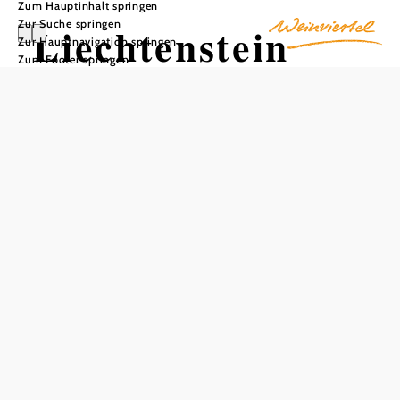
Zum Hauptinhalt springen
Zur Suche springen
Liechtenstein
Zur Hauptnavigation springen
Zum Footer springen
Schloss Valtice
(Feldsberg)
In Merkliste speichern
Das Schloss Valtice (Feldsberg) war über Jahrhunderte im
Besitz der Familie Liechtenstein, ab 1560 repräsentierte es
die Hauptresidenz der Dynastie. Familie Liechtenstein
beschäftigte viele bekannte Künstler. Das Schloss gilt als
einer der bedeutendsten Belege für die Barockarchitektur
in Tschechien. Der einstige Barockgarten mit Statuen und