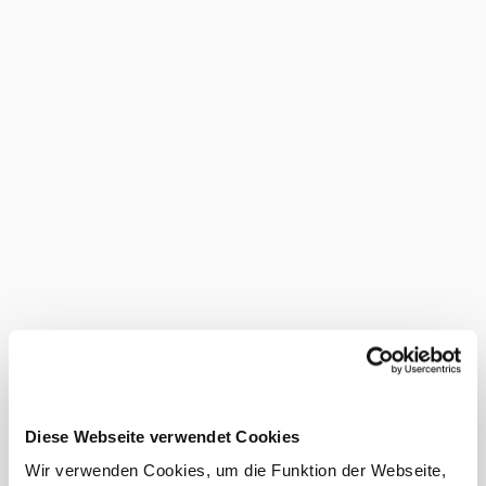
Preise Führung
Im Preis inkludiert
Ausstattungen
Cafe im Haus
Führungen
regionale Produkte erhältlich
Restaurant im Haus
Shop
WC-Anlage
Eignungen
rollstuhlgerechte WC-Anlage
Diese Webseite verwendet Cookies
schlechtwettergeeignet
Wir verwenden Cookies, um die Funktion der Webseite,