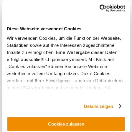
Das aktuelle Wetter in Gaiselberg
Heute, 06.08.2026
27° bis 30°
Diese Webseite verwendet Cookies
bewölkt
Wir verwenden Cookies, um die Funktion der Webseite,
Windgeschwindigkeit
2,7 km/h
Statistiken sowie auf Ihre Interessen zugeschnittene
Inhalte zu ermöglichen. Eine Weitergabe dieser Daten
Morgen, 07.08.2026
22° bis 31°
erfolgt ausschließlich pseudonymisiert. Mit Klick auf
„Cookies zulassen“ können Sie unsere Webseite
bewölkt
weiterhin in vollem Umfang nutzen. Diese Cookies
Windgeschwindigkeit
3,8 km/h
werden – mit Ihrer Einwilligung – auch von Drittanbietern
in den USA verarbeitet und verwendet. In den USA
Umgebung erkunden
besteht derzeit kein angemessenes Datenschutzniveau,
und es ist nicht ausgeschlossen, dass staatliche
Ausflugsziele, Hotels, Touren und mehr
Details zeigen
Sicherheitsbehörden entsprechende Anordnungen
Suchradius
10 km
20 km
gegenüber den Drittanbietern (Google und Meta
Platforms, Inc.) treffen, um Zugriff auf Daten zu Kontroll-
Cookies zulassen
und Überwachungszwecken zu erhalten. Dagegen gibt es