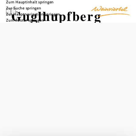
Zum Hauptinhalt springen
Zur Suche springen
Guglhupfberg
Zur Hauptnavigation springen
Zum Footer springen
In Merkliste speichern
Der Guglhupfberg, eine spektakuläre Anlage, thront auf
dem Gipfel des Kellerhügels in Gaiselberg. Umgeben von
drei Wällen und tiefen Gräben, stellt dieser Berg das
Herzstück der Zistersdorfer dar. Die Anlage bietet eine
beeindruckende Aussicht und ist ein Zeugnis der reichen
Geschichte der Region. Die einzigartige Landschaft und
die faszinierende Architektur des Guglhupfbergs machen
ihn zu einem unverzichtbaren Ziel. Die atemberaubende
Schönheit und die historische Bedeutung des
Guglhupfbergs sind überzeugende Gründe für einen
Besuch.