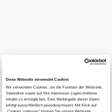
Bienenprodukte erwerben, darunter Wald-, Blüten- und
Cremehonig, Propolis-Tinktur, Met (Honigwein),
Bienenwachskerzen und Bärenfang (Honiglikör). Das
Bienenmuseum ist ein beeindruckendes Zeugnis der
Bedeutung der Bienen für unser Ökosystem und eine
faszinierende Attraktion für alle Altersgruppen.
Preisinformationen
Preise Einzelpersonen
freiwillige Spende
Das aktuelle Wetter in Peigarten
Diese Webseite verwendet Cookies
Heute, 06.08.2026
29° bis 32°
Wir verwenden Cookies, um die Funktion der Webseite,
Statistiken sowie auf Ihre Interessen zugeschnittene
bewölkt
Windgeschwindigkeit
2,5 km/h
Inhalte zu ermöglichen. Eine Weitergabe dieser Daten
erfolgt ausschließlich pseudonymisiert. Mit Klick auf
Morgen, 07.08.2026
„Cookies zulassen“ können Sie unsere Webseite