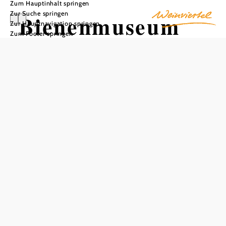
Zum Hauptinhalt springen
Zur Suche springen
Bienenmuseum
Zur Hauptnavigation springen
Zum Footer springen
In Merkliste speichern
Das Bienenmuseum ist ein einzigartiges Erlebnis für alle,
die sich für die faszinierende Welt der Bienen interessieren.
Mit 15 bis 20 Exponaten, darunter Mittelwandpressen,
Futtergefäße für den Winter und Kärntner Bauernstöcke
zum Verschicken von Jungvölkern, bietet das Museum
einen tiefen Einblick in die Imkerei. Auch Flugbretter,
Honigschleudern und Bienenbehausungen sind zu sehen.
Ein Bienenlehrpfad mit 10 Stationen, einschließlich eines
Lehrbienenstands und eines Zweiwaben-Schaukastens,
bietet eine interaktive Lernerfahrung. Im Museums-Shop
können interessierte Personen verschiedene