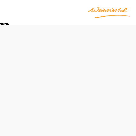
in
Öffnungszeiten
vom 01.04. bis zum 31.10.
Dienstag
11:00 - 12:00 Uhr
15:00 - 16:00 Uhr
Mittwoch
11:00 - 12:00 Uhr
15:00 - 16:00 Uhr
Donnerstag
11:00 - 12:00 Uhr
15:00 - 16:00 Uhr