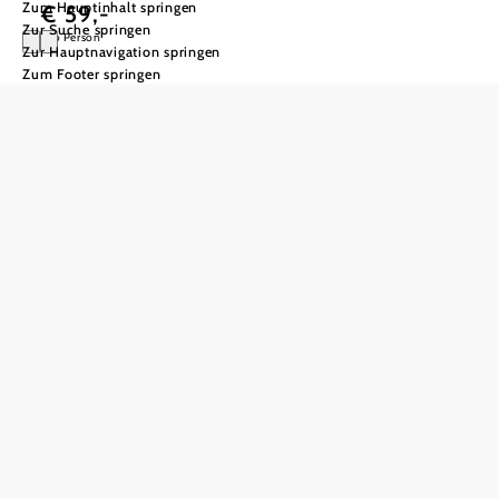
Zum Hauptinhalt springen
€ 59,-
Zur Suche springen
pro Person
Zur Hauptnavigation springen
Zum Footer springen
wein.lese.herbst |
Christa Mang im
Hotel-Restaurant
Felix Sommer
20.10.2026 | 18.00 Uhr
Im Angebot