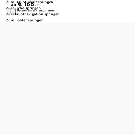
Zum Hauptinhalt springen
€ 168,-
ab
Zur Suche springen
pro Person im Winzerzimmer
Zur Hauptnavigation springen
Zum Footer springen
Hagn’s kleine
Auszeit
Ein Tag voller Genuss
Im Angebot
inkludiert:
Begrüßungsgetränk
bei der Ankunft
Weinverkostung in