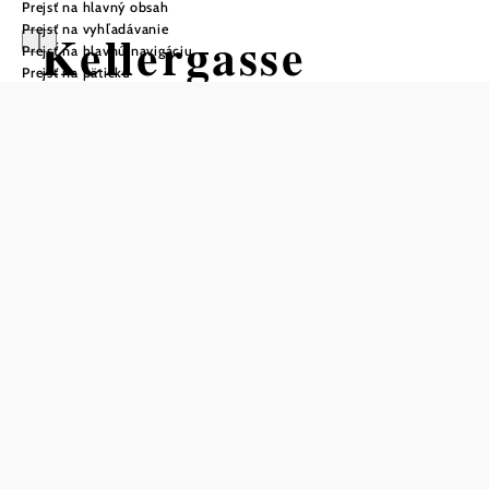
Prejsť na hlavný obsah
Prejsť na vyhľadávanie
Kellergasse
Prejsť na hlavnú navigáciu
Prejsť na pätičku
Niederschleinz
Otváracie hodiny
Pivnice sú otvorené len počas podujatí alebo prehliadok.
môžete navštíviť iba so sprievodcom
voľne prístupný
návštevy iba zvonka