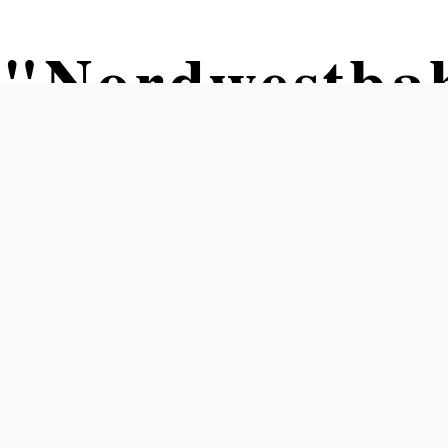
e "Nordwestb
Znaim
rozápadní Vídeň