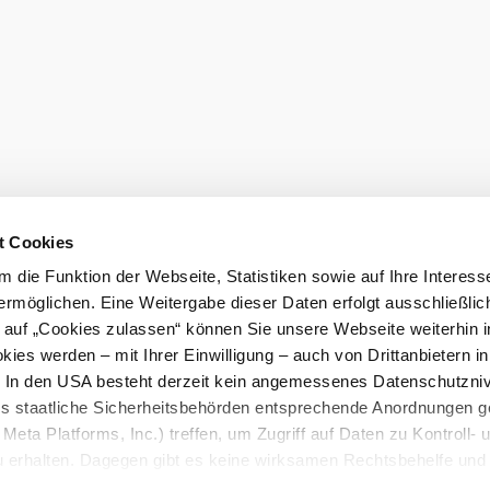
t Cookies
 die Funktion der Webseite, Statistiken sowie auf Ihre Interess
ermöglichen. Eine Weitergabe dieser Daten erfolgt ausschließlic
k auf „Cookies zulassen“ können Sie unsere Webseite weiterhin i
ies werden – mit Ihrer Einwilligung – auch von Drittanbietern i
. In den USA besteht derzeit kein angemessenes Datenschutzniv
ss staatliche Sicherheitsbehörden entsprechende Anordnungen 
Meta Platforms, Inc.) treffen, um Zugriff auf Daten zu Kontroll- 
©
Weinviertel Tourismus / Lahofer
rhalten. Dagegen gibt es keine wirksamen Rechtsbehelfe und
3,62 km
1:00 hod.
n. Zudem werden von den USA keine geeigneten Garantien für 