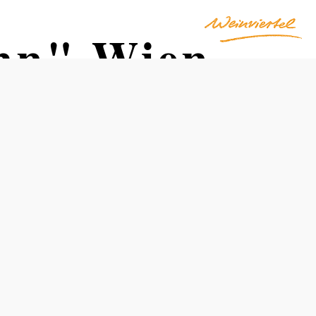
ahn" Wien
Vzdálenost: 109,93 km
Doba: 1:19 hod.
Stoupání: 163 Hm