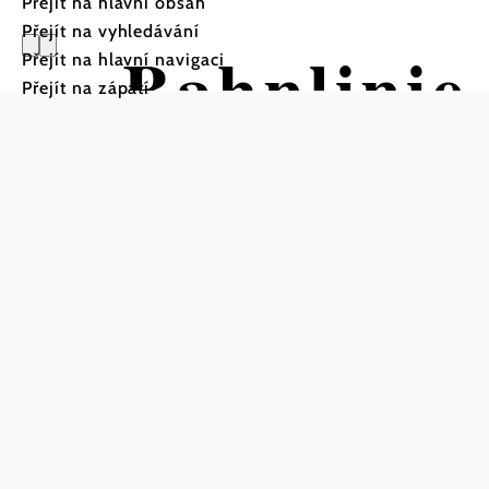
Přejít na hlavní obsah
Přejít na vyhledávání
Bahnlini
Přejít na hlavní navigaci
Přejít na zápatí
- Retz - 
Trasa Výchozí bod z Seve