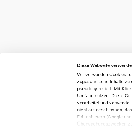
Diese Webseite verwende
Wir verwenden Cookies, um
zugeschnittene Inhalte zu 
pseudonymisiert. Mit Klic
Umfang nutzen. Diese Cook
verarbeitet und verwendet
nicht ausgeschlossen, da
Drittanbietern (Google und 
Überwachungszwecken zu e
Rechtsschutzmöglichkeite