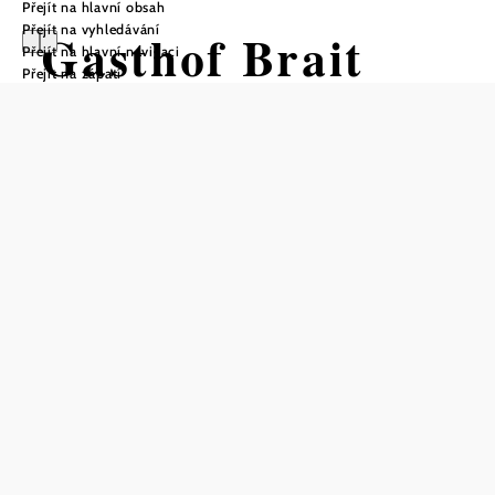
Přejít na hlavní obsah
Přejít na vyhledávání
Gasthof Brait
Přejít na hlavní navigaci
Přejít na zápatí
Otevírací doba
Od 01.01. do 31.12.
pondĕlí
09:00 - 00:00 hodin
úterý
09:00 - 00:00 hodin
středa
09:00 - 00:00 hodin
čtvrtek
09:00 - 00:00 hodin
sobota
09:00 - 00:00 hodin
nedĕle
09:00 - 15:00 hodin
Telefonická rezervace stolu