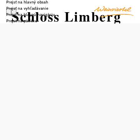
Prejsť na hlavný obsah
Prejsť na vyhľadávanie
Schloss Limberg
Prejsť na hlavnú navigáciu
Prejsť na pätičku
Uložiť do zoznamu sledovania
Hrad má dlhú a mnohovrstvovú históriu - opevnenie
obklopené vodou, románske kamenné sochy a
neskorogotické múry, ktoré si dodnes zachovali svoje
tajomstvá.
Od "Veste Limburg" po dnešný hrad
Neďaleko dnešného hradu kedysi stál starý "Veste
Limburg zu Limberg", stredoveký hradný komplex, ktorý
v 16. storočí už chátral. Podobne ako hrad v Sachsendorfe
alebo šľachtické sídlo v Naschendorfe - oba tiež patrili