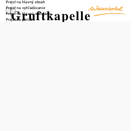
Prejsť na hlavný obsah
Prejsť na vyhľadávanie
Gruftkapelle
Prejsť na hlavnú navigáciu
Prejsť na pätičku
Ragelsdorf
Uložiť do zoznamu sledovania
Na východnom konci Ragelsdorfu, v blízkosti hradu, stojí
neogotická krypta kaplnky rodiny Ehrenfelsovcov.
Krížová stavba s opornými piliermi, lomeným oblúkovým
portálom a lomenými oblúkovými oknami bola dokončená
v roku 1859. Na západnej strane má nápadnú vysokú
hrebeňovú vežičku.
Kaplnka bola postavená nad kryptou Johanna Michaela
Rittera von Ehrenfelsa, ktorý vlastnil Ragelsdorf od roku
1818. Neskôr bola rozšírená ako pohrebná kaplnka jeho