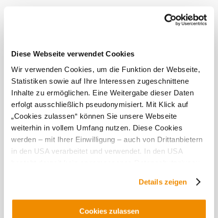
nejlépe prožít při prohlídce s průvodcem.
Při tom se vám otevřou fascinující pohledy do jejich
historie a někdejšího významu těchto výjimečných míst.
Informace o prohlídkách vinných uliček ve Weinviertelu
najdete zde:
www.weinviertel.at/kellergassenfuehrungen
Diese Webseite verwendet Cookies
Vhodnost
Wir verwenden Cookies, um die Funktion der Webseite,
Statistiken sowie auf Ihre Interessen zugeschnittene
vhodné pro
Inhalte zu ermöglichen. Eine Weitergabe dieser Daten
návštěvníky na
erfolgt ausschließlich pseudonymisiert. Mit Klick auf
invalidním
„Cookies zulassen“ können Sie unsere Webseite
vozíku
weiterhin in vollem Umfang nutzen. Diese Cookies
Psi vítáni
werden – mit Ihrer Einwilligung – auch von Drittanbietern
vhodné pro
in den USA verarbeitet und verwendet. In den USA
dětské kočárky
besteht derzeit kein angemessenes Datenschutzniveau,
und es ist nicht ausgeschlossen, dass staatliche
Details zeigen
Sicherheitsbehörden entsprechende Anordnungen
gegenüber den Drittanbietern (Google und Meta
Platforms, Inc.) treffen, um Zugriff auf Daten zu Kontroll-
Cookies zulassen
Objevování okolí