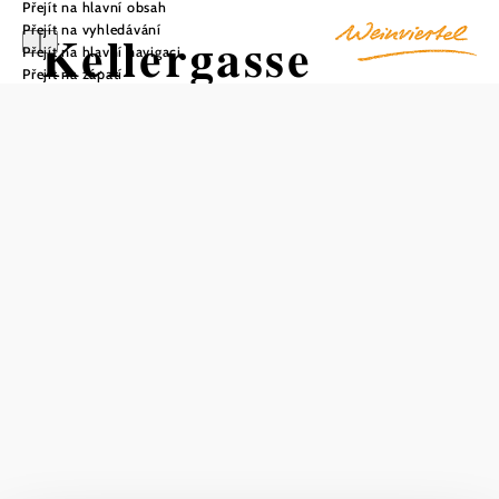
Přejít na hlavní obsah
Přejít na vyhledávání
Kellergasse
Přejít na hlavní navigaci
Přejít na zápatí
Nappersdorf
Uložit do oblíbených
Pěkný komplex sklepních uliček s neobvykle velkými
lisovnami: Tato jedinečná sklepní ulička s vinnými sklepy
uprostřed obce Nappersdorf je charakteristická staletou
stavební kulturou. Od června do září jsou zde pro
návštěvníky většinou otevřené dveře do sklepů a kromě
autentické vinařské kultury se zde nabízí i řada specialit z
oblasti gastronomie.
Nezaměnitelný šarm sklepních uliček ve Weinviertlu lze