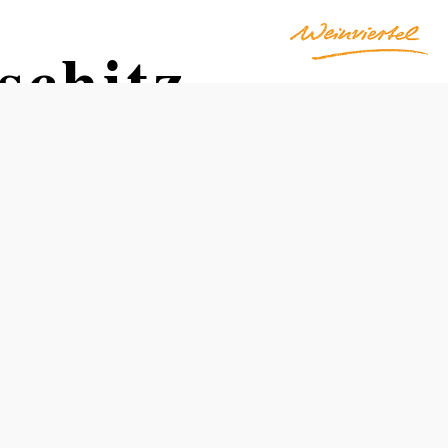
schitz
Otevírací doba
Od 01.04. do 31.10.
pátek
Od 15:00 hodin
Prohlídky s průvodcem v období od listopadu do dubna
pro skupiny od 8 osob jsou možné pouze po telefonické
domluvě (tel. +4329842765) nebo na základě písemné
žádosti zaslané na adresu event@gruber-roeschitz.at.