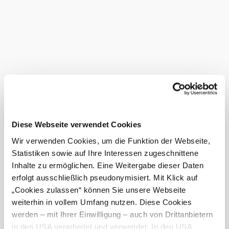
rozsáhlé zelené plochy - samostatný statek, který v sobě
spojuje klid a blízkost přírody. Statek má dlouhou historii
sahající až do roku 1807.
Čerstvé suroviny pro kuchyni rostou v bylinkové zahradě a
vejce k snídani pocházejí denně od vlastních slepic z
farmy. Okolí je v každém ročním období působivě
rozmanité: na jaře kvetoucí ovocné stromy, v létě zlatá pole
kukuřice a zářivé slunečnice, na podzim barevné vinice.
Ať už se jedná o pěší turistiku nebo cykloturistiku,
Pfauenhof je ideálním výchozím bodem pro objevování v
srdci Weinviertelu.
Diese Webseite verwendet Cookies
Tato
Wir verwenden Cookies, um die Funktion der Webseite,
provozovna
Statistiken sowie auf Ihre Interessen zugeschnittene
je
Inhalte zu ermöglichen. Eine Weitergabe dieser Daten
vynikající...
erfolgt ausschließlich pseudonymisiert. Mit Klick auf
„Cookies zulassen“ können Sie unsere Webseite
Kapacita
weiterhin in vollem Umfang nutzen. Diese Cookies
werden – mit Ihrer Einwilligung – auch von Drittanbietern
5 lůžek
in den USA verarbeitet und verwendet. In den USA