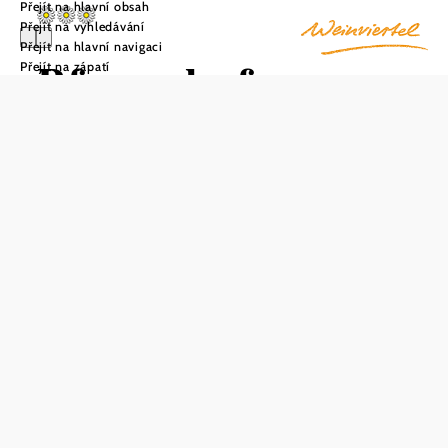
Přejít na hlavní obsah
Přejít na vyhledávání
Přejít na hlavní navigaci
Pfauenhof
Přejít na zápatí
Familie
Summerer
Uložit do oblíbených
Typický statek ve Weinviertelu obklopený úrodnými poli a
kopci: Na statku Pfauenhof rodiny Summererů v
Sierndorfu je spousta místa pro odpočinek a volný rozvoj.
Rozlehlý pozemek zahrnuje statek, "Ausnahm", stáje a