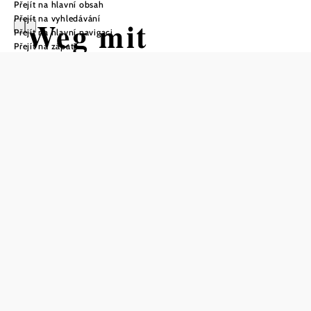
Přejít na hlavní obsah
Přejít na vyhledávání
Weg mit
Přejít na hlavní navigaci
Přejít na zápatí
Weitblick
Turistická trasa Výchozí bod z
Pulkau, náměstí před radnicí
Obtížnost: Střední
Vzdálenost: 9,19 km
Doba: 3:00 hod.
Stoupání: 142 Hm
Klesání: 142 Hm
Uložit do oblíbených