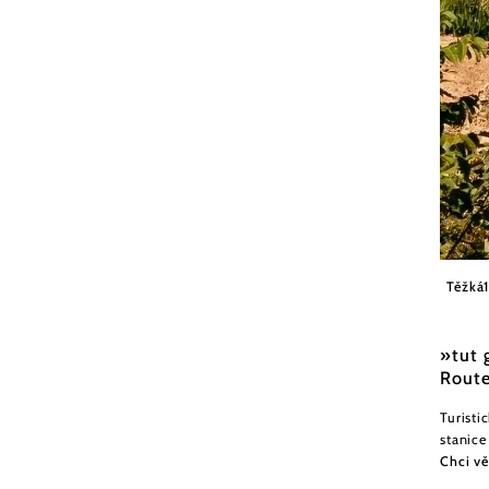
Markus
Těžká
»tut 
Route
Turisti
stanice
Chci vě