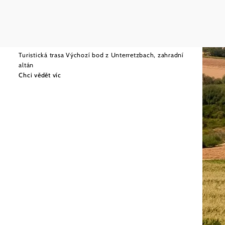
©
Wolfgang Gerzer
Lehká
1,70 km
2:30 hod.
Angergärten Unterretzbach
Turistická trasa Výchozí bod z Unterretzbach, zahradní
altán
Chci vědět víc