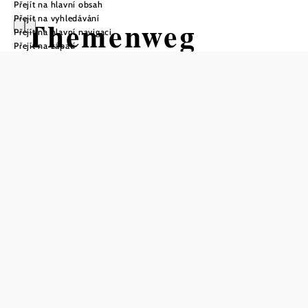
Přejít na hlavní obsah
Přejít na vyhledávání
Themenweg
Přejít na hlavní navigaci
Přejít na zápatí
Göllersbach -
Breitenwaida
Turistická trasa Výchozí bod z
Základní škola Breitenwaida
Obtížnost: Lehká
Vzdálenost: 0,95 km
Doba: 0:40 hod.
Stoupání: 2 Hm
Uložit do oblíbených