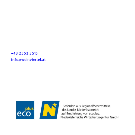
Služby pro dovolenou
Máte otázky? Rádi vám pomůžeme.
+43 2552 3515
info@weinviertel.at
Tiráž