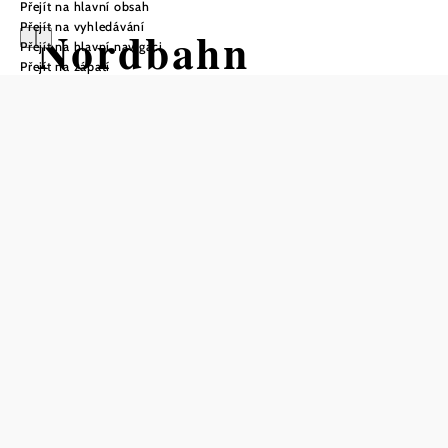
Přejít na hlavní obsah
Přejít na vyhledávání
Nordbahn
Přejít na hlavní navigaci
Přejít na zápatí
Trasa Výchozí bod z Vídeň – sever
Vzdálenost: 83,39 km
Doba: 1:00 hod.
Stoupání: 37 Hm
Klesání: 44 Hm
Uložit do oblíbených
Nordbahn - z Vídně přímo
na hranice s Českou
republikou.