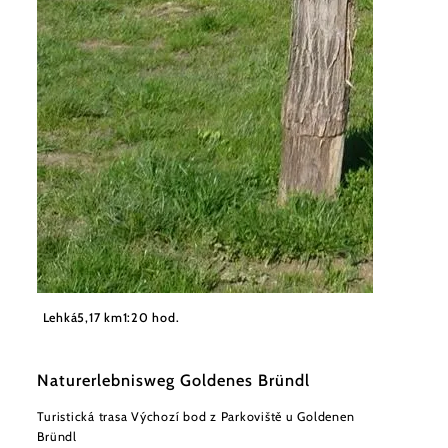
©
Leaderregion Weinviertel Donauraum
Lehká
5,17 km
1:20 hod.
Naturerlebnisweg Goldenes Bründl
Turistická trasa Výchozí bod z Parkoviště u Goldenen
Bründl