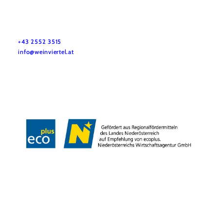
Služby pro dovolenou
Máte otázky? Rádi vám pomůžeme.
+43 2552 3515
info@weinviertel.at
Tiráž
Copyright © Weinviertel Tourismus GmbH